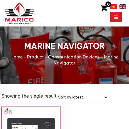
0
MARINE NAVIGATOR
Home
-
Product
-
Communication Devices
-
Marine
Navigator
Showing the single result