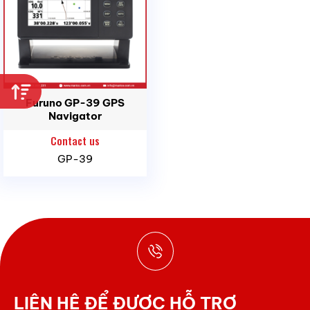
Furuno GP-39 GPS
Navigator
Contact us
GP-39
LIÊN HỆ ĐỂ ĐƯỢC HỖ TRỢ