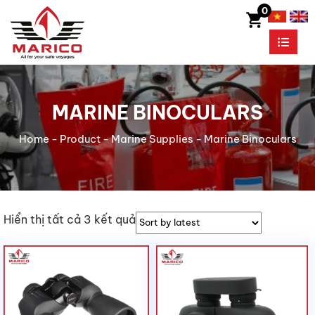
0
MARINE BINOCULARS
Home
-
Product
-
Marine Supplies
-
Marine Binoculars
Hiển thị tất cả 3 kết quả