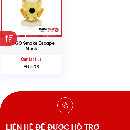
COGO Smoke Escape
Mask
Contact us
EN 403
LIÊN HỆ ĐỂ ĐƯỢC HỖ TRỢ