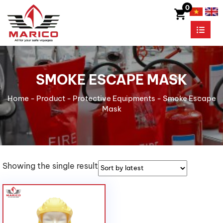
0
SMOKE ESCAPE MASK
Home
-
Product
-
Protective Equipments
-
Smoke Escape
Mask
Showing the single result