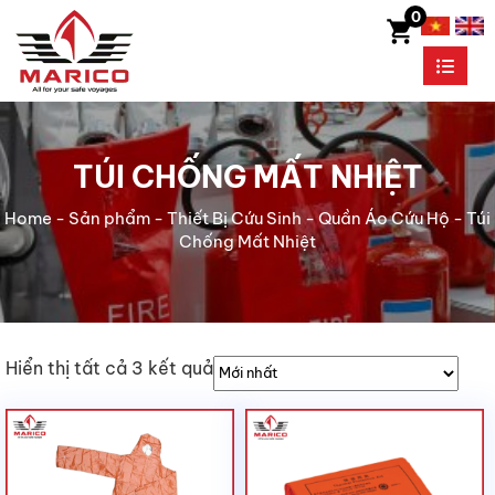
0
TÚI CHỐNG MẤT NHIỆT
Home
-
Sản phẩm
-
Thiết Bị Cứu Sinh
-
Quần Áo Cứu Hộ
-
Túi
Chống Mất Nhiệt
Hiển thị tất cả 3 kết quả