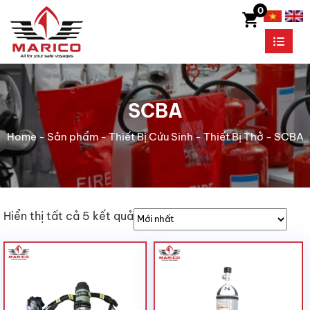
0
SCBA
Home
-
Sản phẩm
-
Thiết Bị Cứu Sinh
-
Thiết Bị Thở
-
SCBA
Hiển thị tất cả 5 kết quả