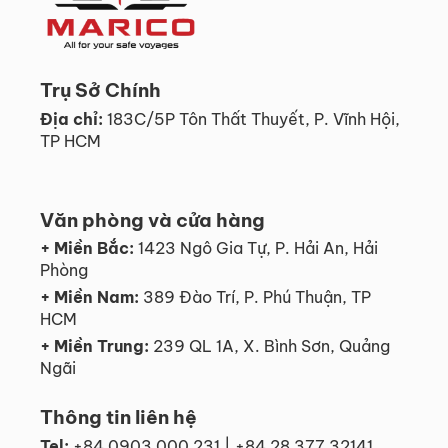
Trụ Sở Chính
Địa chỉ:
183C/5P Tôn Thất Thuyết, P. Vĩnh Hội,
TP HCM
Văn phòng và cửa hàng
+ Miền Bắc:
1423 Ngô Gia Tự, P. Hải An, Hải
Phòng
+ Miền Nam:
389 Đào Trí, P. Phú Thuận, TP
HCM
+ Miền Trung:
239 QL 1A, X. Bình Sơn, Quảng
Ngãi
Thông tin liên hệ
Tel:
+84 0903 000 231 | +84 28 377 32141