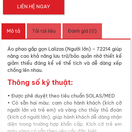
LIÊN HỆ NGAY
Mô tả
Tải tài liệu
Đánh giá (0)
Áo phao gấp gọn Lalizas (Người lớn) – 72214 giúp
nâng cao khả năng lưu trữ/bảo quản nhờ thiết kế
giảm thiểu đáng kể về thể tích và dễ dàng xếp
chồng lên nhau.
Thông số kỹ thuật:
• Được phê duyệt theo tiêu chuẩn SOLAS/MED
• Có sẵn hai màu: cam cho hành khách (kích cỡ
người lớn và trẻ em) và vàng cho thủy thủ đoàn
(kích cỡ người lớn), giúp hành khách dễ dàng nhận
diện trong trường hợp khẩn cấp. Kích cỡ trẻ em
màu vàng có sẵn theo yêu cầu đặc biệt