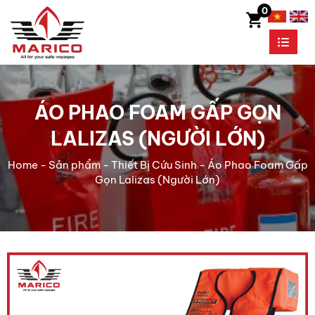
0
ÁO PHAO FOAM GẤP GỌN
LALIZAS (NGƯỜI LỚN)
Home
-
Sản phẩm
-
Thiết Bị Cứu Sinh
-
Áo Phao Foam Gấp
Gọn Lalizas (Người Lớn)