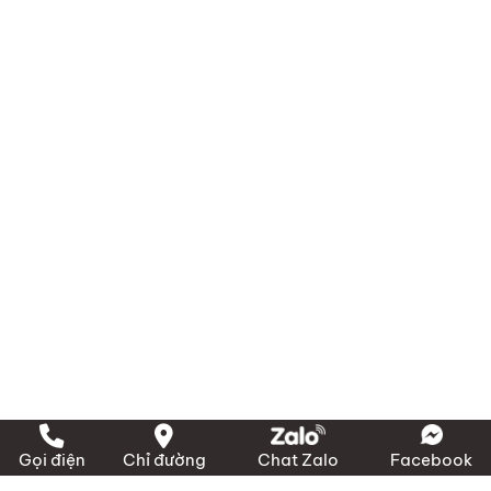
Hội, TP HCM
Văn phòng và cửa hàng
+ Miền Bắc:
1423 Ngô Gia Tự, P. Hải An, Hải
Phòng
+ Miền Nam:
389 Đào Trí, P. Phú Thuận, TP HCM
+ Miền Trung:
239 QL 1A, X. Bình Sơn, Quảng
Ngãi
Điện thoại:
(028) 3636 1640 / 090 3000 231
Email:
info@marico.com.vn
Gọi điện
Chỉ đường
Chat Zalo
Facebook