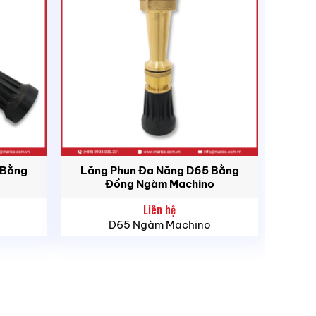
 Bằng
Lăng Phun Đa Năng D65 Bằng
Đồng Ngàm Machino
Liên hệ
D65 Ngàm Machino
i A (chất rắn cháy như gỗ, giấy, vải) và B
g mại và hộ gia đình.