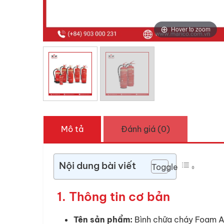
Hover to zoom
Mô tả
Đánh giá (0)
Nội dung bài viết
Toggle
1. Thông tin cơ bản
Tên sản phẩm:
Bình chữa cháy Foam AF