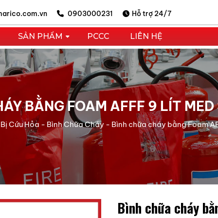
arico.com.vn
0903000231
Hỗ trợ 24/7
SẢN PHẨM
PCCC
LIÊN HỆ
ÁY BẰNG FOAM AFFF 9 LÍT MED
 Bị Cứu Hỏa
-
Bình Chữa Cháy
-
Bình chữa cháy bằng Foam AFF
Bình chữa cháy bằ