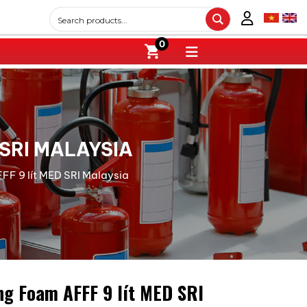
0
 SRI MALAYSIA
F 9 lít MED SRI Malaysia
ng Foam AFFF 9 lít MED SRI