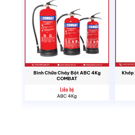
Bình Chữa Cháy Bột ABC 4Kg
Khớp 
COMBAT
Liên hệ
ABC 4Kg
2. Mục đích sử dụng
Bình chữa cháy bằng Foam AFFF loại 9 lít F
(chất lỏng dễ cháy như xăng dầu, dung môi)
Phù hợp sử dụng trong môi trường: tàu biển, 