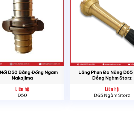
Nối D50 Bằng Đồng Ngàm
Lăng Phun Đa Năng D65
Nakajima
Đồng Ngàm Storz
Liên hệ
Liên hệ
D50
D65 Ngàm Storz
EX103 được thiết kế để dập tắt hiệu quả các đám cháy loạ
.
công nghiệp, kho bãi, nhà xưởng, tòa nhà, trung tâm thươn