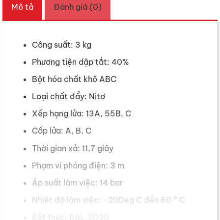
Mô tả
Đánh giá (0)
Công suất: 3 kg
Phương tiện dập tắt: 40%
Bột hóa chất khô ABC
Loại chất đẩy: Nitơ
Xếp hạng lửa: 13A, 55B, C
Cấp lửa: A, B, C
Thời gian xả: 11,7 giây
Phạm vi phóng điện: 3 m
Áp suất làm việc: 14 bar
Nhiệt độ làm việc: -20Deg C đến 60 ° C
Kết thúc: RAL 3000