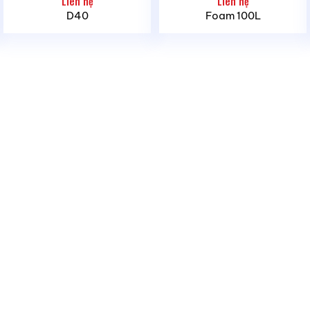
Liên hệ
Liên hệ
D40
Foam 100L
Email:
info@marico.com.vn