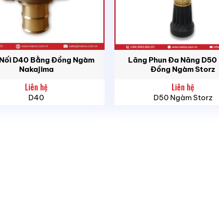
theo tiêu chuẩn Australia hiện hành, AS1851 – Bảo trì Hệ 
 Hải MA RI
Vĩnh Hội, TP HCM
Nối D40 Bằng Đồng Ngàm
Lăng Phun Đa Năng D50
Nakajima
Đồng Ngàm Storz
i Phòng
Liên hệ
Liên hệ
 HCM
D40
D50 Ngàm Storz
g Ngãi
231