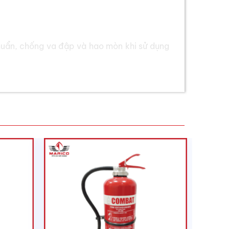
huẩn, chống va đập và hao mòn khi sử dụng
 để lắp đặt trong nhà.