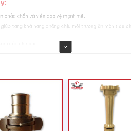
y:
àn chắc chắn và viền bảo vệ mạnh mẽ.
 giúp tăng khả năng chống chịu môi trường ăn mòn tiêu c
kèm nắp che bụi.
 thích hợp cho môi trường khắc nghiệt.
 và 9.0kg, phù hợp cho môi trường hầm mỏ.
 trên các mẫu 2.5kg, 4.5kg và 9.0kg.
ưởng cho môi trường khắc nghiệt.
u 1.0kg, 2.0kg và 2.5kg. Mẫu 2.5kg có thêm giá treo tường
 sử dụng trong các mỏ than ngầm).
ng chữa cháy cho các đám cháy loại A, B và E.