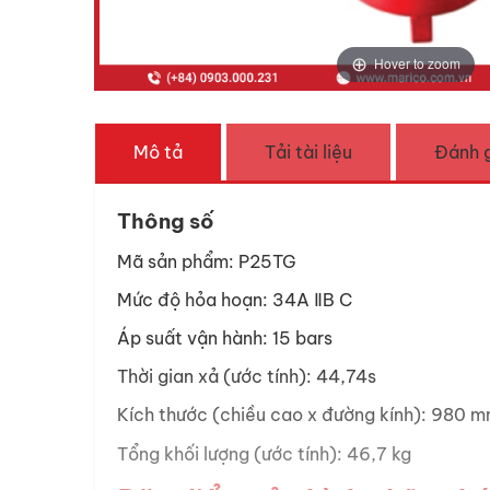
Hover to zoom
Mô tả
Tải tài liệu
Đánh g
Thông số
Mã sản phẩm: P25TG
Mức độ hỏa hoạn: 34A ⅡB C
Áp suất vận hành: 15 bars
Thời gian xả (ước tính): 44,74s
Kích thước (chiều cao x đường kính): 980 
Tổng khối lượng (ước tính): 46,7 kg