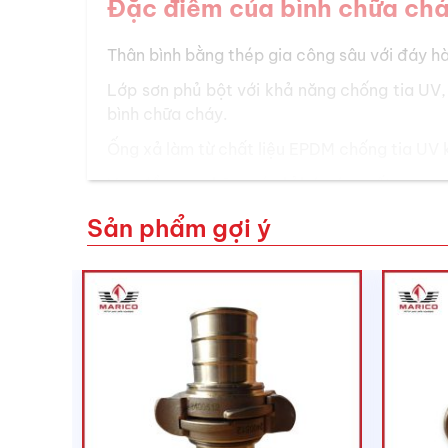
Đặc điểm của bình chữa chá
Thân bình bằng thép gia công sâu với đáy h
Lớp sơn phủ bột với khả năng chống tia UV,
bình chữa cháy.
Ống xả làm từ chất liệu EPDM chống tia UV 
Van đồng mạ kẽm có chỉ báo áp suất.
Tay cầm và cần xả bằng thép không gỉ 316 –
Sản phẩm gợi ý
Đầu ferrule không nhôm trên các mẫu 4.5kg
Kẹp và đai giữ ống làm từ thép không gỉ 316
Giá treo bằng thép không gỉ chắc chắn, lý t
Giá đỡ kim loại phủ epoxy đi kèm với các mẫ
Thẻ và vòng nhôm kiểm tra (cần tháo bỏ khi
Các bình chữa cháy đã được kiểm tra khả nă