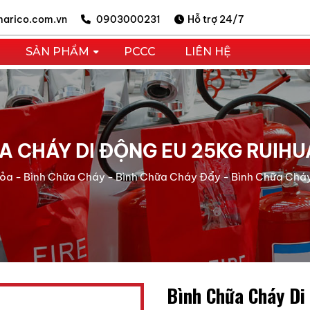
arico.com.vn
0903000231
Hỗ trợ 24/7
SẢN PHẨM
PCCC
LIÊN HỆ
A CHÁY DI ĐỘNG EU 25KG RUIHU
Hỏa
-
Bình Chữa Cháy
-
Bình Chữa Cháy Đẩy
-
Bình Chữa Cháy
Bình Chữa Cháy Di