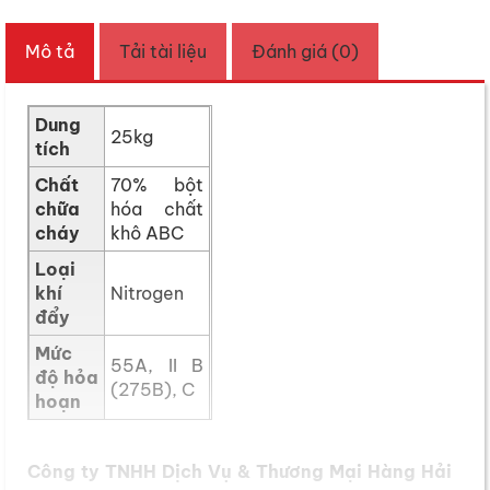
Mô tả
Tải tài liệu
Đánh giá (0)
Dung
25kg
tích
Chất
70% bột
chữa
hóa chất
cháy
khô ABC
Loại
khí
Nitrogen
đẩy
Mức
55A, II B
độ hỏa
(275B), C
hoạn
Thời
gian
32s
Công ty TNHH Dịch Vụ & Thương Mại Hàng Hải
phun