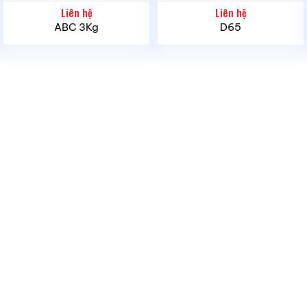
Kích
440 x
Liên hệ
Liên hệ
thước
930mm
ABC 3Kg
D65
Tổng
xấp xỉ
trọng
49kg
lượng