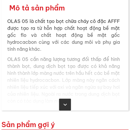
Mô tả sản phẩm
OLAS 05 là chất tạo bọt chữa cháy cô đặc AFFF
được tạo ra từ hỗn hợp chất hoạt động bề mặt
gốc flo và chất hoạt động bề mặt gốc
hydrocacbon cùng với các dung môi và phụ gia
tính năng khác.
OLAS 05 cần năng lượng tương đối thấp để hình
thành bọt, dung dịch bọt tạo được có khả năng
hình thành lớp màng nước trên hầu hết các bề mặt
nhiên liệu hydrocacbon. Lớp màng này ngăn cách
nhiên liệu tiếp xúc với oxi và ngăn ngừa sự bay hơi
của nhiên liệu. Ngoài ra nước trong dung dịch bọt
còn có tác dụng làm mát.
OLAS 05 phù hợp để sử dụng với nước mặn, nước
ngọt và cả nước lợ ở
tỷ lệ trộn 0,5 %.
Cũng có
Sản phẩm gợi ý
thể bảo quản và sử dụng dung dịch bọt trong hệ