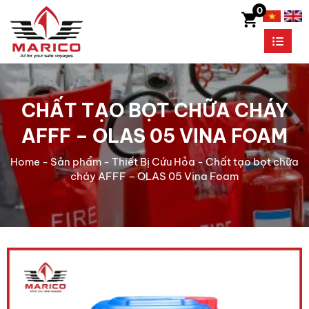
0
CHẤT TẠO BỌT CHỮA CHÁY
AFFF – OLAS 05 VINA FOAM
Home
-
Sản phẩm
-
Thiết Bị Cứu Hỏa
-
Chất tạo bọt chữa
cháy AFFF – OLAS 05 Vina Foam