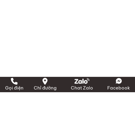
Điện thoại:
(028) 3636 1640 / 090 3000 231
Email:
info@marico.com.vn
Gọi điện
Chỉ đường
Chat Zalo
Facebook