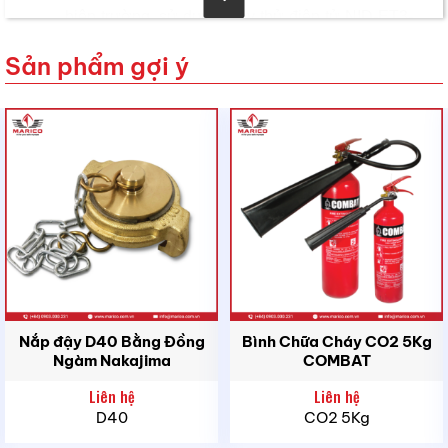
hiện trường, sử dụng máy thử điện tử NID-ET3-
1.
Sản phẩm gợi ý
Đầu báo khói loại quang học.
Thiết kế cấu hình thấp
Màn chắn côn trùng và các hạt bụi hiệu quả.
Đặc điểm tạo luồng khói hiệu quả.
Các biến thể gió và khí quyển không có ảnh
hưởng.
Không phân cực cho phép kết nối dây đơn giản.
Điện áp làm việc rộng từ 14,5 VDC đến 30 VDC
Nắp đậy D40 Bằng Đồng
Bình Chữa Cháy CO2 5Kg
phù hợp với hầu hết các bảng thông thường.
Ngàm Nakajima
COMBAT
Dòng tiêu thụ ít hơn 24 μA (chờ), 65 mA (báo
Liên hệ
Liên hệ
động).
D40
CO2 5Kg
Tương thích với mẫu cơ sở 3T (B3-A) tùy chọn.