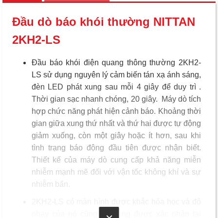
Đầu dò báo khói thường NITTAN
2KH2-LS
Đầu báo khói điện quang thông thường 2KH2-
LS sử dụng nguyên lý cảm biến tán xạ ánh sáng,
đèn LED phát xung sau mỗi 4 giây để duy trì .
Thời gian sạc nhanh chóng, 20 giây. Máy dò tích
hợp chức năng phát hiện cảnh báo. Khoảng thời
gian giữa xung thứ nhất và thứ hai được tự động
giảm xuống, còn một giây hoặc ít hơn, sau khi
tình trạng báo động đầu tiên được nhận biết.
Thiết kế của máy dò cung cấp khả năng miễn
nhiễm mạnh mẽ đối với vận tốc không khí và sự
nhiễm bẩn.
2KH2-LS có màn hình được khắc hóa học và độ
nhạy của nó cũng dễ dàng được xác nhận tại