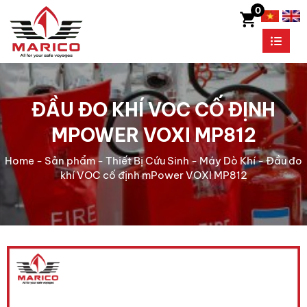
0
ĐẦU ĐO KHÍ VOC CỐ ĐỊNH
MPOWER VOXI MP812
Home
-
Sản phẩm
-
Thiết Bị Cứu Sinh
-
Máy Dò Khí
-
Đầu đo
khí VOC cố định mPower VOXI MP812