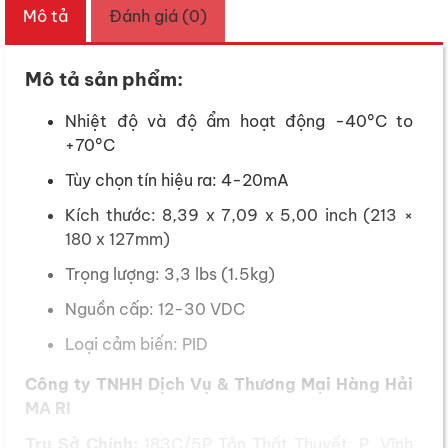
Mô tả
Đánh giá (0)
Mô tả sản phẩm:
Nhiệt độ và độ ẩm hoạt động -40°C to
+70°C
Tùy chọn tín hiệu ra: 4-20mA
Kích thước: 8,39 x 7,09 x 5,00 inch (213 ×
180 x 127mm)
Trọng lượng: 3,3 lbs (1.5kg)
Nguồn cấp: 12-30 VDC
Loại cảm biến: PID
Công ty TNHH Dịch Vụ & Thương Mại Hàng Hải
MA RI
Trụ Sở Chính:
183C/5P Tôn Thất Thuyết, P. Vĩnh