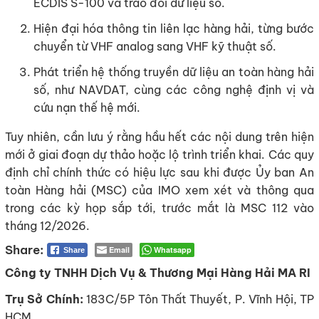
ECDIS S-100 và trao đổi dữ liệu số.
Hiện đại hóa thông tin liên lạc hàng hải, từng bước
chuyển từ VHF analog sang VHF kỹ thuật số.
Phát triển hệ thống truyền dữ liệu an toàn hàng hải
số, như NAVDAT, cùng các công nghệ định vị và
cứu nạn thế hệ mới.
Tuy nhiên, cần lưu ý rằng hầu hết các nội dung trên hiện
mới ở giai đoạn dự thảo hoặc lộ trình triển khai. Các quy
định chỉ chính thức có hiệu lực sau khi được Ủy ban An
toàn Hàng hải (MSC) của IMO xem xét và thông qua
trong các kỳ họp sắp tới, trước mắt là MSC 112 vào
tháng 12/2026.
Email
Whatsapp
Share
Công ty TNHH Dịch Vụ & Thương Mại Hàng Hải MA RI
Trụ Sở Chính:
183C/5P Tôn Thất Thuyết, P. Vĩnh Hội, TP
HCM