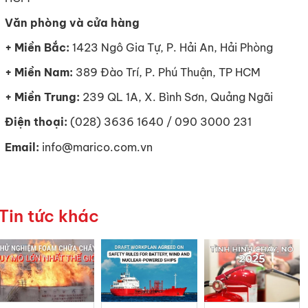
Văn phòng và cửa hàng
+ Miền Bắc:
1423 Ngô Gia Tự, P. Hải An, Hải Phòng
+ Miền Nam:
389 Đào Trí, P. Phú Thuận, TP HCM
+ Miền Trung:
239 QL 1A, X. Bình Sơn, Quảng Ngãi
Điện thoại:
(028) 3636 1640 / 090 3000 231
Email:
info@marico.com.vn
Tin tức khác