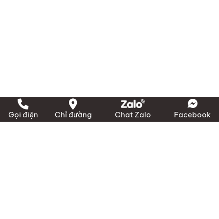
MA RI
Trụ Sở Chính:
183C/5P Tôn Thất Thuyết, P. Vĩnh
Hội, TP HCM
Văn phòng và cửa hàng
+ Miền Bắc:
1423 Ngô Gia Tự, P. Hải An, Hải
Phòng
+ Miền Nam:
389 Đào Trí, P. Phú Thuận, TP HCM
Gọi điện
Chỉ đường
Chat Zalo
Facebook
+ Miền Trung:
239 QL 1A, X. Bình Sơn, Quảng
Ngãi
Điện thoại:
(028) 3636 1640 / 090 3000 231
Email:
info@marico.com.vn