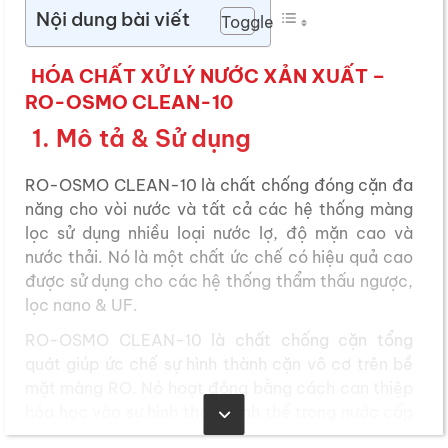
Nội dung bài viết
Toggle
HÓA CHẤT XỬ LÝ NƯỚC XẢN XUẤT –
RO-OSMO CLEAN-10
1. Mô tả & Sử dụng
RO-OSMO CLEAN-10 là chất chống đóng cặn đa
năng cho vòi nước và tất cả các hệ thống màng
lọc sử dụng nhiều loại nước lợ, độ mặn cao và
nước thải. Nó là một chất ức chế có hiệu quả cao
được sử dụng cho các hệ thống thẩm thấu ngược,
lọc nano & UF.
RO-OSMO CLEAN-10 là chất chống cặn tổng
quát giúp ức chế sự hình thành cặn vô cơ trên bề
mặt màng RO. Nó hoạt động bằng cách can thiệp
hóa học vào sự hình thành tinh thể trong nước cấp
và làm giảm khả năng bám dính giữa các hạt cặn