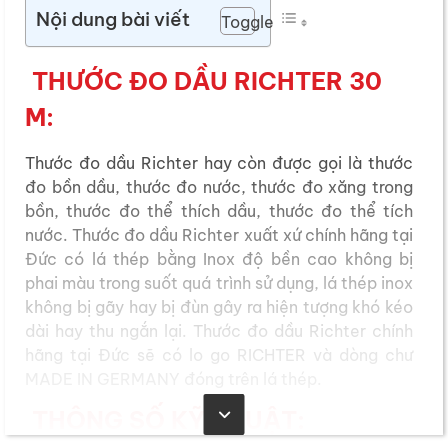
Nội dung bài viết
Toggle
THƯỚC ĐO DẦU RICHTER 30
M:
Thước đo dầu Richter hay còn được gọi là thước
đo bồn dầu, thước đo nước, thước đo xăng trong
bồn, thước đo thể thích dầu, thước đo thể tích
nước. Thước đo dầu Richter xuất xứ chính hãng tại
Đức có lá thép bằng Inox độ bền cao không bị
phai màu trong suốt quá trình sử dụng, lá thép inox
không bị gãy hay bị đùn gây ra hiện tượng khó kéo
dài hay thu ngắn lại. Thước đo dầu Richter chính
hãng tại Đức sẽ có lo go RICHTER và dòng chư
MADE IN GERMANY đóng trên lá thép.
THÔNG SỐ KỸ THUẬT: