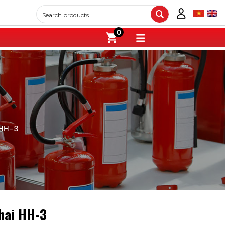
0
 HH-3
hai HH-3