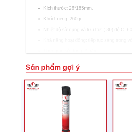
Kích thước: 26*185mm.
Khối lượng: 260gr.
Nhiệt độ sử dụng và lưu trữ: (-30) độ C- 6
Khả năng hoạt động: tiếp tục sáng trong 
Thời gian sử dụng: 3 năm.
Đạt tiêu chuẩn: Solas 1974, CCS, ISO 90
Sản phẩm gợi ý
Công ty TNHH Dịch Vụ & Thương Mại Hàng
Trụ Sở Chính:
183C/5P Tôn Thất Thuyết, P. 
Văn phòng và cửa hàng
+ Miền Bắc:
1423 Ngô Gia Tự, P. Hải An, Hả
+ Miền Nam:
389 Đào Trí, P. Phú Thuận, TP
+ Miền Trung:
239 QL 1A, X. Bình Sơn, Quản