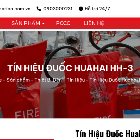
arico.com.vn
0903000231
Hỗ trợ 24/7
SẢN PHẨM
PCCC
LIÊN HỆ
TÍN HIỆU ĐUỐC HUAHAI HH-3
e
-
Sản phẩm
-
Thiết Bị Đèn - Tín Hiệu
-
Tín Hiệu Đuốc Huahai
Tín Hiệu Đuốc Hua