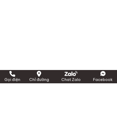
+ Miền Nam:
389 Đào Trí, P. Phú Thuận, TP HCM
+ Miền Trung:
239 QL 1A, X. Bình Sơn, Quảng
Ngãi
Điện thoại:
(028) 3636 1640 / 090 3000 231
Email:
info@marico.com.vn
Gọi điện
Chỉ đường
Chat Zalo
Facebook