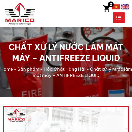
0
CHẤT XỬ LÝ NƯỚC LÀM MÁT
MÁY – ANTIFREEZE LIQUID
Home
-
Sản phẩm
-
Hóa Chất Hàng Hải
-
Chất xử lý nước làm
mát máy – ANTIFREEZE LIQUID