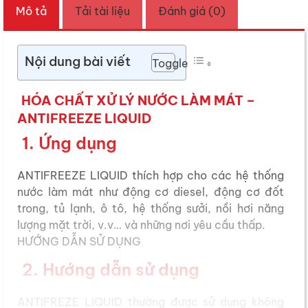
Mô tả
Tải tài liệu
Đánh giá (0)
Nội dung bài viết
Toggle
HÓA CHẤT XỬ LÝ NƯỚC LÀM MÁT –
ANTIFREEZE LIQUID
1. Ứng dụng
ANTIFREEZE LIQUID thích hợp cho các hệ thống
nước làm mát như động cơ diesel, động cơ đốt
trong, tủ lạnh, ô tô, hệ thống sưởi, nồi hơi năng
lượng mặt trời, v.v… và những nơi yêu cầu thấp.
HƯỚNG DẪN SỬ DỤNG
2. Hướng dẫn sử dụng
ANTIFREZE LIQUID thường được sử dụng không