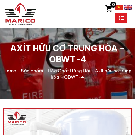
0
AXÍT HỮU CƠ TRUNG HÒA –
OBWT-4
Home
-
Sản phẩm
-
Hóa Chất Hàng Hải
-
Axít hữu cơ trung
hòa – OBWT-4