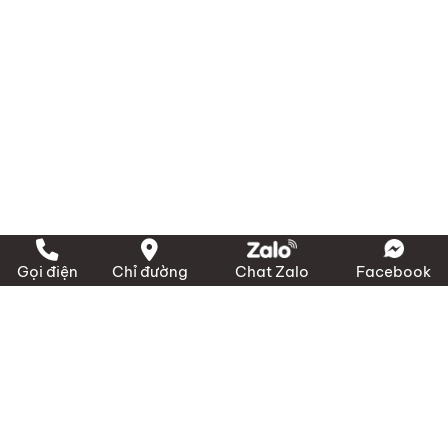
+ Miền Bắc:
1423 Ngô Gia Tự, P. Hải An, Hải
Phòng
+ Miền Nam:
389 Đào Trí, P. Phú Thuận, TP HCM
+ Miền Trung:
239 QL 1A, X. Bình Sơn, Quảng
Ngãi
Điện thoại:
(028) 3636 1640 / 090 3000 231
Email:
info@marico.com.vn
Gọi điện
Chỉ đường
Chat Zalo
Facebook