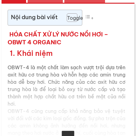
Nội dung bài viết
Toggle
HÓA CHẤT XỬ LÝ NƯỚC NỒI HƠI –
OBWT 4 ORGANIC
1. Khái niệm
OBWT-4 là một chất làm sạch vượt trội dựa trên
axit hữu cơ trung hòa và hỗn hợp các amin trung
hòa dễ bay hơi. Chức năng của các axit hữu cơ
trung hòa là để loại bỏ oxy từ nước cấp và tạo
thành một hợp chất hữu cơ trên bề mặt của nồi
hơi.
OBWT-4 cũng cung cấp khả năng bảo vệ tuyệt
vời đối với các kim loại gốc đồng. Sự pha trộn của
các amin không ảnh hưởng đến nồi hơi, nhưng
mang theo hơi nước ở dạng khí, cuối cùng hòa tan