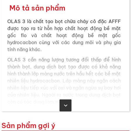
Mô tả sản phẩm
OLAS 3 là chất tạo bọt chữa cháy cô đặc AFFF
được tạo ra từ hỗn hợp chất hoạt động bề mặt
gốc flo và chất hoạt động bề mặt gốc
hydrocacbon cùng với các dung môi và phụ gia
tính năng khác.
OLAS 3 cần năng lượng tương đối thấp để hình
thành bọt, dung dịch bọt tạo được có khả năng
hình thành lớp màng nước trên hầu hết các bề mặt
nhiên liệu hydrocacbon. Lớp màng này ngăn cách
nhiên liệu tiếp xúc với oxi và ngăn ngừa sự bay hơi
của nhiên liệu. Ngoài ra nước trong dung dịch bọt
còn có tác dụng làm mát.
OLAS 3 phù hợp để sử dụng với nước mặn, nước
ngọt và cả nước lợ ở
tỷ lệ trộn 3 %.
Cũng có thể
Sản phẩm gợi ý
bảo quản và sử dụng dung dịch bọt trong hệ thống