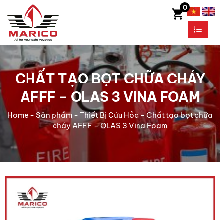
0
CHẤT TẠO BỌT CHỮA CHÁY
AFFF – OLAS 3 VINA FOAM
Home
-
Sản phẩm
-
Thiết Bị Cứu Hỏa
-
Chất tạo bọt chữa
cháy AFFF – OLAS 3 Vina Foam