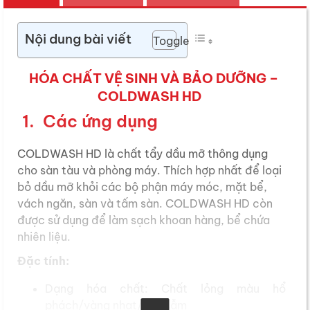
Nội dung bài viết
Toggle
HÓA CHẤT VỆ SINH VÀ BẢO DƯỠNG –
COLDWASH HD
1. Các ứng dụng
COLDWASH HD là chất tẩy dầu mỡ thông dụng
cho sàn tàu và phòng máy. Thích hợp nhất để loại
bỏ dầu mỡ khỏi các bộ phận máy móc, mặt bể,
vách ngăn, sàn và tấm sàn. COLDWASH HD còn
được sử dụng để làm sạch khoan hàng, bể chứa
nhiên liệu.
Đặc tính:
Dạng hóa chất: Chất lỏng màu hổ
phách/vàng nhạt/nâu sẫm