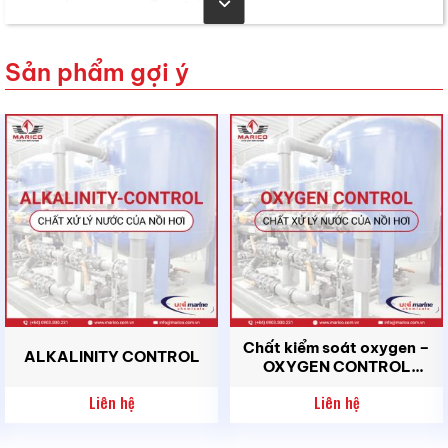
Tính ăn mòn kim loại: Không có (Cao su có
phản ứng nhẹ)
Sản phẩm gợi ý
Trọn g lượng riêng: 0,85 – 0,9 (20°C)
Điểm bốc hơi: >63°C
IMO Class: 9/ III
UN Number: 3082
ADR: 9.11c)
2. Hướng dẫn sử dụng
COLDWASH HD được thi công bằng cách ngâm,
phun hoặc kết hợp với việc chà xát.
Chất kiểm soát oxygen –
ALKALINITY CONTROL
OXYGEN CONTROL
2.1 Phun/làm sạch bể
LIQUID
Liên hệ
Liên hệ
Sử dụng COLDWASH HD nguyên chất và để sản