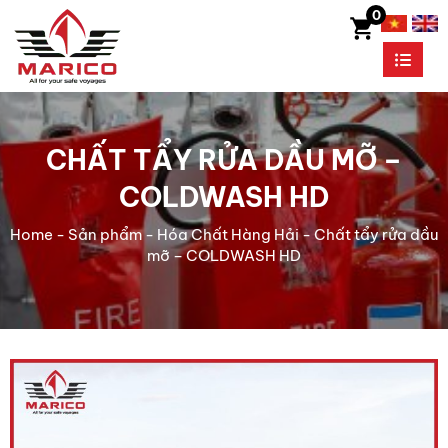
0
CHẤT TẨY RỬA DẦU MỠ –
COLDWASH HD
Home
-
Sản phẩm
-
Hóa Chất Hàng Hải
-
Chất tẩy rửa dầu
mỡ – COLDWASH HD