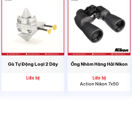
Đối với các lần thực hiện tiêu chuẩn từ -60° đến
+200°C, chất lỏng màu xanh lam và chất lỏng
màu đỏ tương ứng cho -60°C. Đối với nhiệt
độ
hơn +200°C, chỉ có thể sử dụng cột thủy
ngân.
Nhiệt kế có thể đo được khi tiếp xúc với
chất
thủy ngân từ -30°C trở đi.
Gù Tự Động Loại 2 Dây
Ống Nhòm Hàng Hải Nikon
Ống ngâm
Liên hệ
Liên hệ
Action Nikon 7x50
Theo tiêu chuẩn, được sản xuất bằng đồng thau
cho nhiệt độ lên tới 300°C, cho nhiệt độ trên
300°C
làm bằng thép.
Hợp kim chống nước biển có sẵn theo yêu cầu
(hợp kim đặc biệt).
Đối với kiềm hoặc axit ăn mòn, có sẵn vật liệu