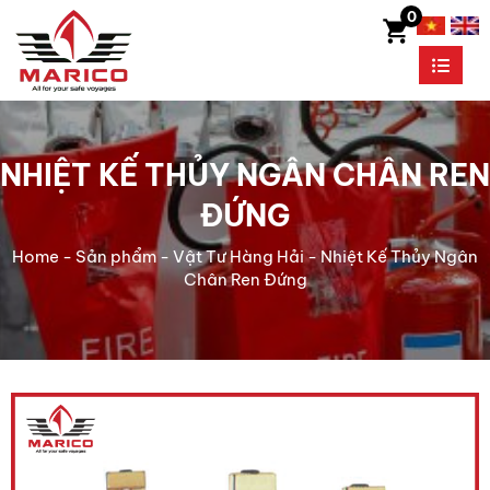
0
NHIỆT KẾ THỦY NGÂN CHÂN REN
ĐỨNG
Home
-
Sản phẩm
-
Vật Tư Hàng Hải
-
Nhiệt Kế Thủy Ngân
Chân Ren Đứng