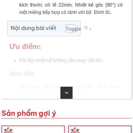
kích thước cờ lê 22mm. Nhiệt kế góc (90°) có
một miếng tiếp hợp có rãnh với bộ
Đinh ốc.
Nội dung bài viết
Toggle
Ưu điểm:
Khi lắp nhiệt kế không cần xoay vật đúc.
Mao dẫn
Ống mao dẫn bằng thủy tinh đặc, hình thanh,
lăng trụ, đường kính xấp xỉ 6 mm
Có khả năng chống chịu tuyệt đối. Các chia độ
Sản phẩm gợi ý
chính, tương ứng với chữ in trên vỏ,
đặc biệt
được in rõ ràng.
Chất lỏng mao dẫn