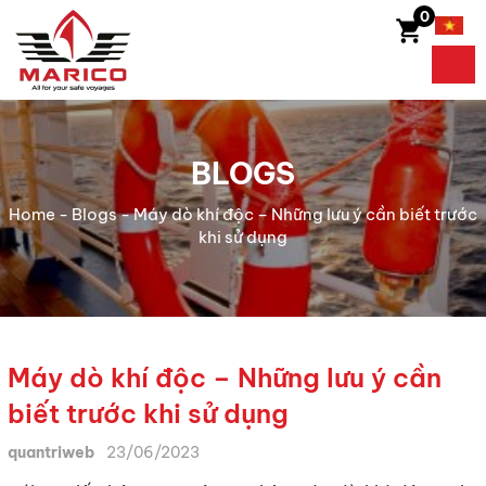
0
BLOGS
Home
-
Blogs
-
Máy dò khí độc – Những lưu ý cần biết trước
khi sử dụng
Máy dò khí độc – Những lưu ý cần
biết trước khi sử dụng
quantriweb
23/06/2023