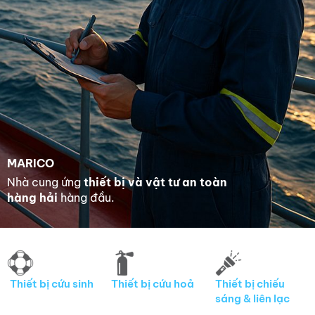
MARICO
Nhà cung ứng
thiết bị và vật tư an toàn
hàng hải
hàng đầu
.
Thiết bị cứu sinh
Thiết bị cứu hoả
Thiết bị chiếu
sáng & liên lạc