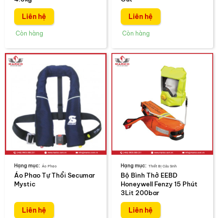
Liên hệ
Liên hệ
Áo Phao
Thiết Bị Cứu Sinh
Áo Phao Tự Thổi Secumar
Bộ Bình Thở EEBD
Mystic
Honeywell Fenzy 15 Phút
3Lit 200bar
Liên hệ
Liên hệ