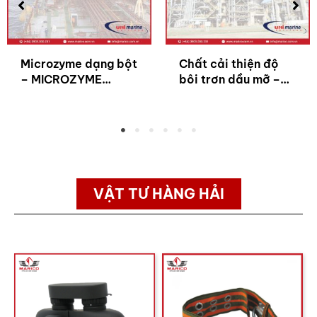
Microzyme dạng bột
Chất cải thiện độ
– MICROZYME
bôi trơn dầu mỡ –
POWDER
FOT LI 4100
VẬT TƯ HÀNG HẢI