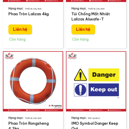
Thiết Bị Cứu Sinh
Thiết Bị Cứu Sinh
Phao Tròn Lalizas 4kg
Túi Chống Mất Nhiệt
Lalizas Alusafe-T
Liên hệ
Liên hệ
Thiết Bị Cứu Sinh
IMO Symbol
Phao Tròn Rongsheng
IMO Symbol Danger Keep
4.3kg
Out