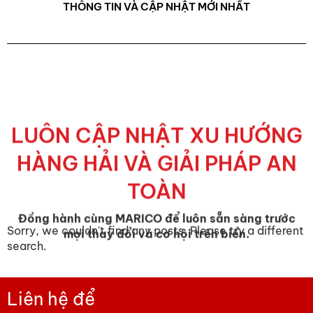
THÔNG TIN VÀ CẬP NHẬT MỚI NHẤT
LUÔN CẬP NHẬT XU HƯỚNG
HÀNG HẢI VÀ GIẢI PHÁP AN
TOÀN
Đồng hành cùng MARICO để luôn sẵn sàng trước
Sorry, we couldn't find any posts. Please try a different
mọi thay đổi và cơ hội trên biển.
search.
Liên hệ để