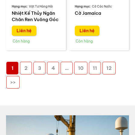
Vật Tư Hàng Hải
Cờ Các Nước
Nhiệt Kế Thủy Ngân
Cờ Jamaica
Chân Ren Vuông Góc
Liên hệ
Liên hệ
1
2
3
4
…
10
11
12
>>