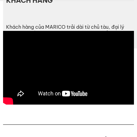
KHÁCH HÀNG
Khách hàng của MARICO trải dài từ chủ tàu, đại lý
hàng hải, đến các đơn vị vận hành cảng biển và giàn
khoan dầu khí ngoài khơi.