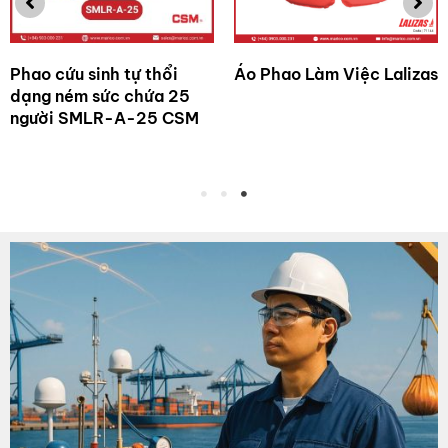
Phao bè cứu sinh tự thổi
Dây thừng hàng hải 2
LALIZAS SEAWORLD PB
thành phần Asia Dragon
8 tao (Blue Tiger Max)