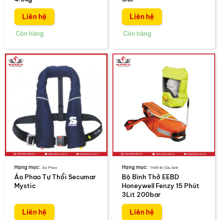
Liên hệ
Liên hệ
Áo Phao
Thiết Bị Cứu Sinh
Áo Phao Tự Thổi Secumar
Bộ Bình Thở EEBD
Mystic
Honeywell Fenzy 15 Phút
3Lit 200bar
Liên hệ
Liên hệ