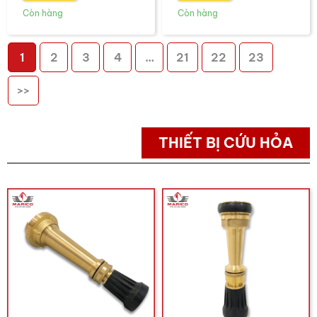
1
2
3
4
…
21
22
23
>>
THIẾT BỊ CỨU HỎA