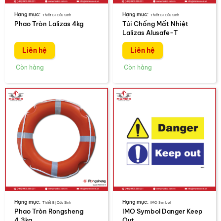
Thiết Bị Cứu Sinh
Thiết Bị Cứu Sinh
Phao Tròn Lalizas 4kg
Túi Chống Mất Nhiệt
Lalizas Alusafe-T
Liên hệ
Liên hệ
Thiết Bị Cứu Sinh
IMO Symbol
Phao Tròn Rongsheng
IMO Symbol Danger Keep
4.3kg
Out