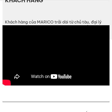
KHÁCH HÀNG
Khách hàng của MARICO trải dài từ chủ tàu, đại lý
hàng hải, đến các đơn vị vận hành cảng biển và giàn
khoan dầu khí ngoài khơi.