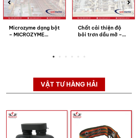
Microzyme dạng bột
Chất cải thiện độ
– MICROZYME
bôi trơn dầu mỡ –
POWDER
FOT LI 4100
VẬT TƯ HÀNG HẢI