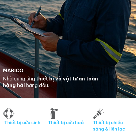
MARICO
Nhà cung ứng
thiết bị và vật tư an toàn
hàng hải
hàng đầu
.
Thiết bị cứu sinh
Thiết bị cứu hoả
Thiết bị chiếu
sáng & liên lạc