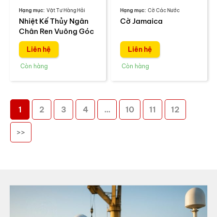
Vật Tư Hàng Hải
Cờ Các Nước
Nhiệt Kế Thủy Ngân
Cờ Jamaica
Chân Ren Vuông Góc
Liên hệ
Liên hệ
1
2
3
4
…
10
11
12
>>