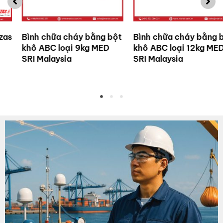
Phao bè cứu sinh tự thổi
Dây thừng hàng hải 2
LALIZAS SEAWORLD PB
thành phần Asia Dragon
8 tao (Blue Tiger Max)